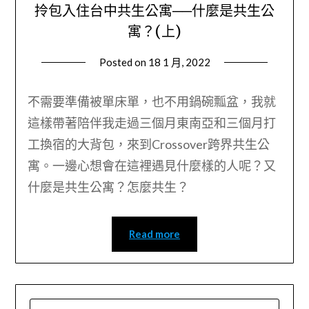
拎包入住台中共生公寓──什麼是共生公
寓？(上)
Posted on
18 1 月, 2022
by
Wendy
不需要準備被單床單，也不用鍋碗瓢盆，我就
這樣帶著陪伴我走過三個月東南亞和三個月打
工換宿的大背包，來到Crossover跨界共生公
寓。一邊心想會在這裡遇見什麼樣的人呢？又
什麼是共生公寓？怎麼共生？
Read more
搜