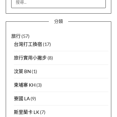
尋
關
鍵
分類
字:
旅行
(57)
台灣打工換宿
(17)
旅行實用小撇步
(8)
汶萊 BN
(1)
柬埔寨 KH
(3)
寮國 LA
(9)
斯里蘭卡 LK
(7)