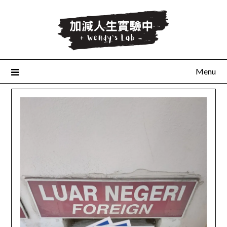
Skip
to
content
Menu
最
新
文
章