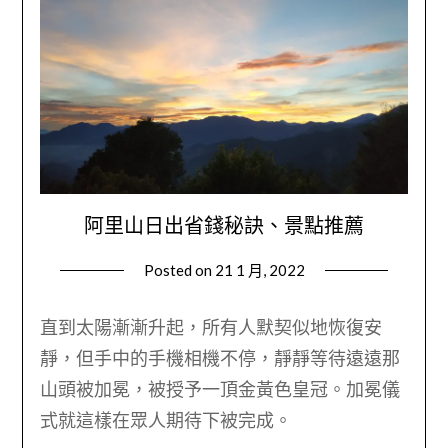
阿里山日出省錢秘訣、景點推薦
Posted on
21 1 月, 2022
by
Wendy
直到太陽漸漸升起，所有人默契似地恢復安
靜，但手中的手機相機不停，靜靜等待遠遠那
山頭被加冕，被授予一頂金黃色皇冠。加冕儀
式就這樣在眾人期待下被完成。